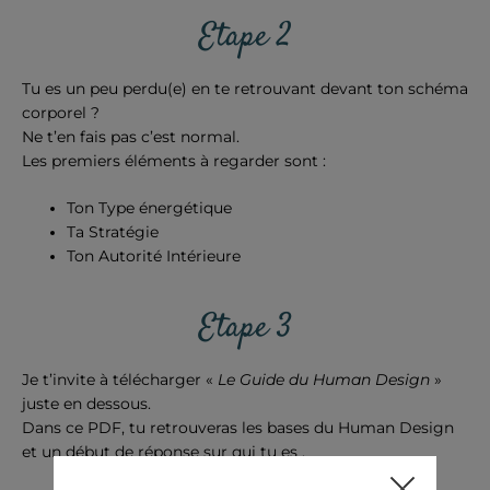
Etape 2
Tu es un peu perdu(e) en te retrouvant devant ton schéma
corporel ?
Ne t’en fais pas c’est normal.
Les premiers éléments à regarder sont :
Ton Type énergétique
Ta Stratégie
Ton Autorité Intérieure
Etape 3
Je t’invite à télécharger «
Le Guide du Human Design
»
juste en dessous.
Dans ce PDF, tu retrouveras les bases du Human Design
et un début de réponse sur qui tu es .