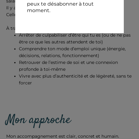
salariée.
Il y a
ta
façon.
Celle qui est juste pour toi.
À travers le Human Design, je t’aide à :
Arrêter de culpabiliser d’être qui tu es (ou de ne pas
être ce que les autres attendent de toi)
Comprendre ton mode d’emploi unique (énergie,
décisions, relations, fonctionnement)
Retrouver de l’estime de soi et une connexion
profonde à toi-même
Vivre avec plus d’authenticité et de légèreté, sans te
forcer
Mon approche
Mon accompagnement est
clair, concret et humain
.