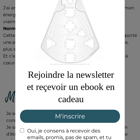
J’ai enfin pu arrêter de me juger. J’ai appris à respecter mon
énergie, à prendre des décisions qui me correspondent
vraiment, et surtout à me sentir
normale
.
Normale dans ma différence.
Cette expérience a tout changé dans ma vie. Elle m’a apporté
une paix intérieure profonde et une confiance plus calme,
plus solide.
Et c’est cette même transformation que j’ai aujourd’hui à
cœur de transmettre.
Ma mission
Je suis convaincue que chaque femme mérite de se
connaître vraiment.
Je suis convaincue qu’il n’y a pas une seule bonne façon
d’être une femme, une mère, une entrepreneure ou une