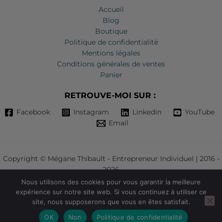
Accueil
Blog
Boutique
Politique de confidentialité
Mentions légales
Conditions générales de ventes
Panier
RETROUVE-MOI SUR :
Facebook
Instagram
Linkedin
YouTube
Email
Copyright © Mégane Thibault - Entrepreneur Individuel | 2016 -
2026
Nous utilisons des cookies pour vous garantir la meilleure
Ce site ne fait pas partie du site web FacebookTM ou de FacebookTM
expérience sur notre site web. Si vous continuez à utiliser ce
Inc. De plus, ce site n'est en aucun cas approuvé par FacebookTM.
site, nous supposerons que vous en êtes satisfait.
FacebookTM est une marque de commerce de FacebookTM, Inc
OK
Non
Politique de confidentialité