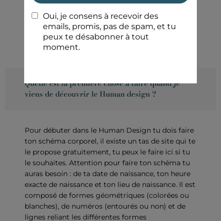
toutes et à tous même aux enfants, il a d'ailleurs
été conçu à la base pour les enfants. Le Human
design peut être utilisé dans tous les domaines
de ta vie (personnel, professionnel, en couple, en
famille, entre amis)
Quelle est la première chose à faire quand je
viens de découvrir le Human design ?
Pour débuter dans le Human Design tu dois faire
ton schéma corporel, il existe un tas de site qui te
le propose gratuitement, tu peux le faire ici si tu
le souhaites. Attention pour faire ton schéma tu
auras besoin : de ta date de naissance, ton heure
exacte de naissance et ton lieu de naissance. Il est
composé de formes géométriques (colorées ou
blanches), de numéros (entourés ou non) et de
lignes reliant les différentes formes