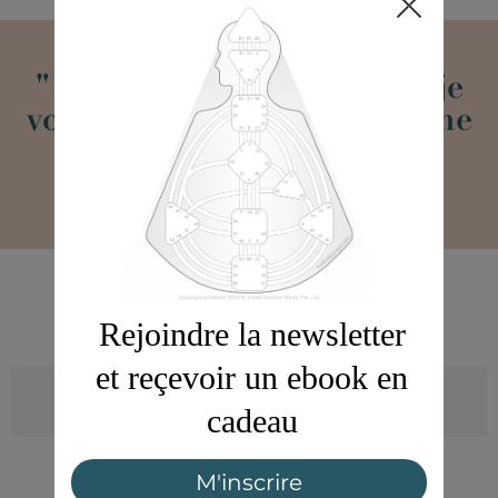
" Ne croyez rien de ce que je
vous dis, faites-en vous-même
l’essai"
Ra Uru Hu
Questions fréquentes
A qui s'adresse le Human Design ?
Bonne nouvelle, le Human design d'adresse à