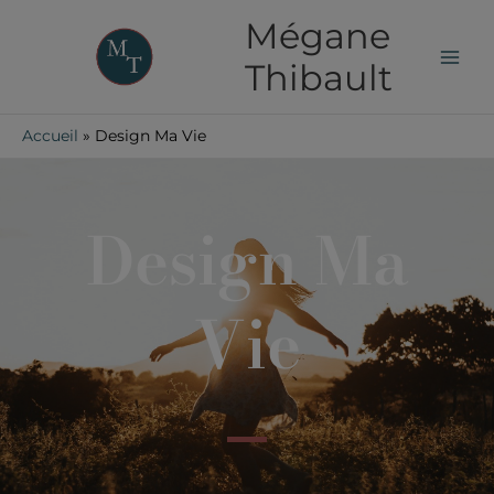
Aller
Mégane
au
contenu
Thibault
Accueil
Design Ma Vie
Design Ma
Vie