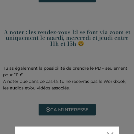
A noter : les rendez-vous 1:1 se font via zoom et
uniquement le mardi, mercredi et jeudi entre
11h et 15h
Tu as également la possibilité de prendre le PDF seulement
pour 111 €
A noter que dans ce cas-là, tu ne recevras pas le Workbook,
les audios et/ou vidéos associés.
CA M'INTERESSE