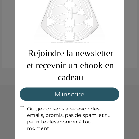
Oooh ! Accès refusé
Vous n’avez pas accès à cette zone de la
candidature. Veuillez vous adresser à votre
administrateur ou l’administratrice système.
Aller à l’accueil
Accueil
Blog
Boutique
Politique de confidentialité
Mentions légales
Conditions générales de ventes
Panier