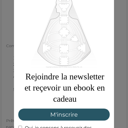
Des tracker
Des exercices
De la journalisation
De la réflexion
Comment l’utiliser ?
Télécharge le fichier immédiatement après achat
Imprime-le ou ouvre-le sur ta tablette
Choisis un moment calme (matin ou soir)
Laisse-toi guider par les questions et écris ce qui
vient, sans juger
Reviens-y chaque jour, même 3 lignes, c’est déjà
énorme
Prêt à faire ce petit pas vers toi-même ?
Ajoute au
panier
et commence dès aujourd’hui.