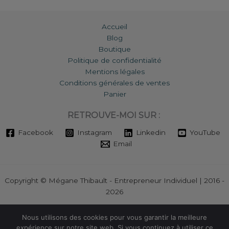
Accueil
Blog
Boutique
Politique de confidentialité
Mentions légales
Conditions générales de ventes
Panier
RETROUVE-MOI SUR :
Facebook
Instagram
Linkedin
YouTube
Email
Copyright © Mégane Thibault - Entrepreneur Individuel | 2016 -
2026
Ce site ne fait pas partie du site web FacebookTM ou de
Nous utilisons des cookies pour vous garantir la meilleure
FacebookTM Inc. De plus, ce site n'est en aucun cas approuvé par
expérience sur notre site web. Si vous continuez à utiliser ce