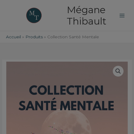
Aller
Mégane
au
contenu
Thibault
Accueil
Produits
Collection Santé Mentale
quantité
de
Collection
Santé
Mentale