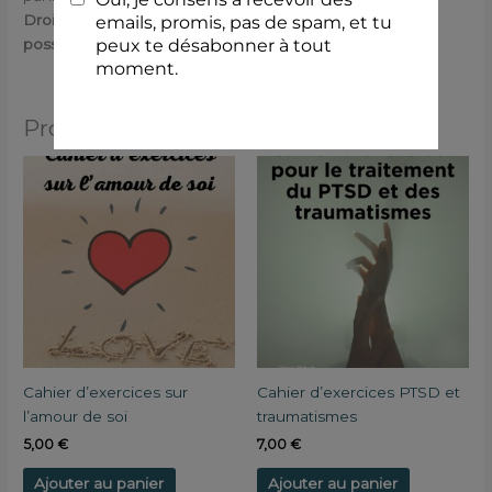
Droits : Usage personnel uniquement, pas de revente
possible
Produits similaires
Cahier d’exercices sur
Cahier d’exercices PTSD et
l’amour de soi
traumatismes
5,00
€
7,00
€
Ajouter au panier
Ajouter au panier