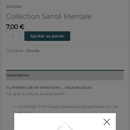
Ebooks
Collection Santé Mentale
7,00
€
Ajouter au panier
Catégorie :
Ebooks
Description
Tu mérites de te sentir bien … tous les jours.
Ce que tu reçois exactement :
Un fichier PDF haute résolution (imprimable en A4
ou A5)
Nombre de pages
: 54
pages
Contenu :