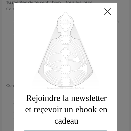
Tu mérites de te sentir bien … tous les jours.
Ce que tu reçois exactement :
Un fichier PDF haute résolution (imprimable en A4
ou A5)
Nombre de pages
:
58 pages
Contenu :
Des réflexions,
Des questions,
Des espaces pour dessiner, coller, …
Comment l’utiliser ?
Télécharge le fichier immédiatement après achat
Imprime-le ou ouvre-le sur ta tablette
Choisis un moment calme (matin ou soir)
Laisse-toi guider par les questions et écris ce qui
vient, sans juger
Reviens-y chaque jour, même 3 lignes, c’est déjà