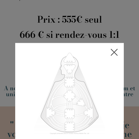
Prix : 555€ seul
666 € si rendez-vous 1:1
CA M'INTERESSE
A noter : les rendez-vous 1:1 se font via zoom et
uniquement le mardi, mercredi et jeudi entre
11h et 15h
" Ne croyez rien de ce que je
vous dis, faites-en vous-même