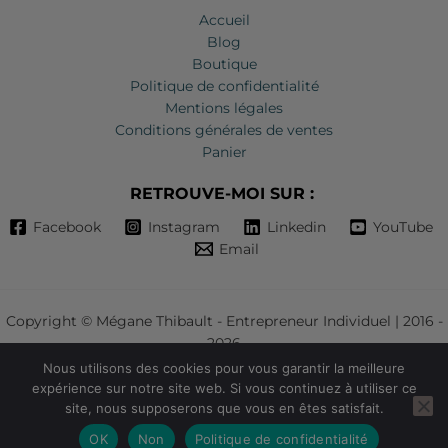
Accueil
Blog
Boutique
Politique de confidentialité
Mentions légales
Conditions générales de ventes
Panier
RETROUVE-MOI SUR :
Facebook
Instagram
Linkedin
YouTube
Email
Copyright © Mégane Thibault - Entrepreneur Individuel | 2016 -
2026
Nous utilisons des cookies pour vous garantir la meilleure
Ce site ne fait pas partie du site web FacebookTM ou de FacebookTM
expérience sur notre site web. Si vous continuez à utiliser ce
Inc. De plus, ce site n'est en aucun cas approuvé par FacebookTM.
site, nous supposerons que vous en êtes satisfait.
FacebookTM est une marque de commerce de FacebookTM, Inc
OK
Non
Politique de confidentialité