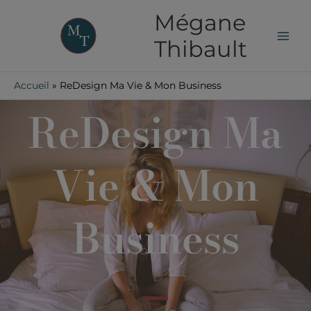
Aller
Mégane
au
contenu
Thibault
Accueil
ReDesign Ma Vie & Mon Business
ReDesign Ma
Vie & Mon
Business